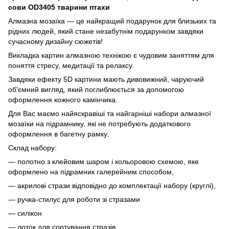
сови OD3405 тварини птахи
Алмазна мозаїка — це найкращий подарунок для близьких та
рідних людей, який стане незабутнім подарунком завдяки
сучасному дизайну сюжетів!
Викладка картин алмазною технікою є чудовим заняттям для
поняття стресу, медитації та релаксу.
Завдяки ефекту 5D картини мають дивовижний, чаруючий
об'ємний вигляд, який поглиблюється за допомогою
оформлення кожного камінчика.
Для Вас маємо найяскравіші та найгарніші набори алмазної
мозаїки на підрамнику, які не потребують додаткового
оформлення в багетну рамку.
Склад набору:
— полотно з клейовим шаром і кольоровою схемою, яке
оформлено на підрамник галерейним способом,
— акрилові стрази відповідно до комплектації набору (круглі),
— ручка-стилус для роботи зі стразами
— силікон
— лоток для сортування стразів,