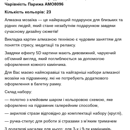
Чарівність Парижа AMO8096
Кількість кольорів: 23
Алмазна мозаїка — це найкращий подарунок для близьких та
рідних людей, який стане незабутнім подарунком завдяки
сучасному дизайну сюжетів!
Викладка картин алмазною технікою є чудовим заняттям для
поняття стресу, медитації та релаксу.
Завдяки ефекту 5D картини мають дивовижний, чаруючий
об'ємний вигляд, який поглиблюється за допомогою
оформлення кожного камінчика.
Для Вас маємо найяскравіші та найгарніші набори алмазної
мозаїки на підрамнику, які не потребують додаткового
оформлення в багетну рамку.
Склад набору:
— полотно з клейовим шаром і кольоровою схемою, яке
оформлено на підрамник галерейним способом,
— акрилові стрази відповідно до комплектації набору (круглі),
— ручка-стилус для роботи зі стразами з м'яким тримачем
3 додаткові насадки для нього: для 3-х і 9-ти камінчиків-