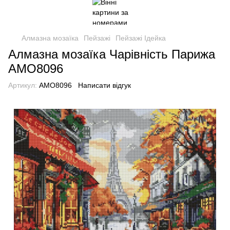
Алмазна мозаїка
Пейзажі
Пейзажі Ідейка
Алмазна мозаїка Чарівність Парижа
AMO8096
Артикул:
AMO8096
Написати відгук