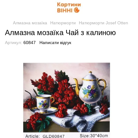
Алмазна мозаїка
Натюрморти
Натюрморти Josef Otten
Алмазна мозаїка Чай з калиною
Артикул:
60847
Написати відгук