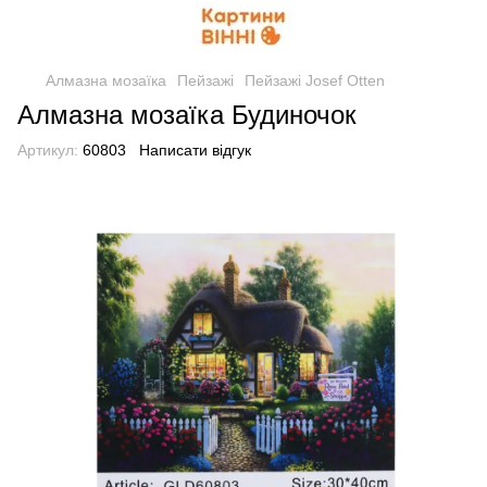
Алмазна мозаїка
Пейзажі
Пейзажі Josef Otten
Алмазна мозаїка Будиночок
Артикул:
60803
Написати відгук