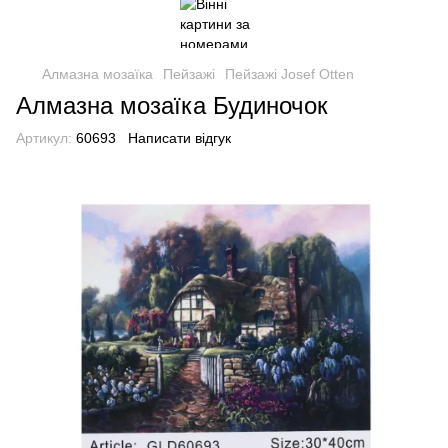
Алмазна мозаїка
Пейзажі
Пейзажі Josef Otten
Алмазна мозаїка Будиночок
Артикул:
60693
Написати відгук