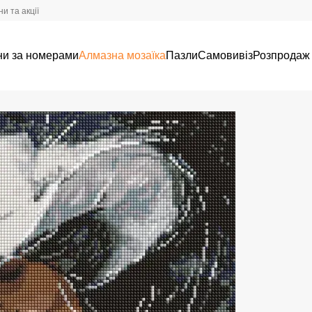
и та акції
ни за номерами
Алмазна мозаїка
Пазли
Самовивіз
Розпродаж