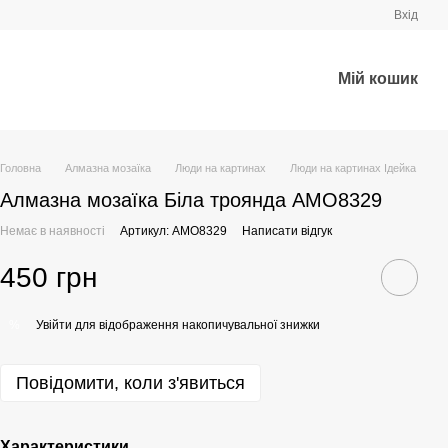
Вхід
Мій кошик
Головна
Алмазна мозаїка
Люди на картинах
Люди на картинах Ідейка
Алмазна мозаїка Біла троянда AMO8329
Немає в наявності
Артикул: AMO8329
Написати відгук
450 грн
Увійти
для відображення накопичувальної знижки
%
Повідомити, коли з'явиться
Характеристики