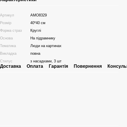
Артикул
AMO8329
Розмір
40*40 см
Форма страз
Круглі
Основа
На підрамнику
Тематика
Люди на картинах
Викладка
повна
Стилус
з насадками, 3 шт
Доставка
Оплата
Гарантія
Повернення
Консуль