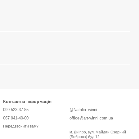
Контактна інформація
099 523-37-85
@Natalia_winni
067 941-40-00
office@art-winni.com.ua
Передзвонити вам?
м. Дніпро, вул. Майдан Озерний
(Боброва) буд.12