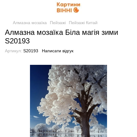
Алмазна мозаїка
Пейзажі
Пейзажі Китай
Алмазна мозаїка Біла магія зими
S20193
Артикул:
S20193
Написати відгук