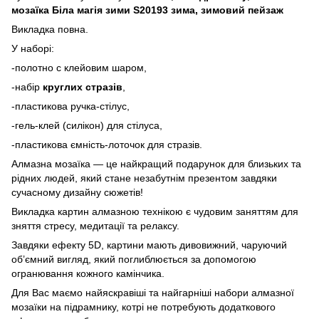
мозаїка Біла магія зими S20193 зима, зимовий пейзаж
Викладка повна.
У наборі:
-полотно с клейовим шаром,
-набір
круглих стразів
,
-пластикова ручка-стілус,
-гель-клей (силікон) для стілуса,
-пластикова ємність-лоточок для стразів.
Алмазна мозаїка — це найкращий подарунок для близьких та
рідних людей, який стане незабутнім презентом завдяки
сучасному дизайну сюжетів!
Викладка картин алмазною технікою є чудовим заняттям для
зняття стресу, медитації та релаксу.
Завдяки ефекту 5D, картини мають дивовижний, чаруючий
об’ємний вигляд, який поглиблюється за допомогою
огранювання кожного камінчика.
Для Вас маємо найяскравіші та найгарніші набори алмазної
мозаїки на підрамнику, котрі не потребують додаткового