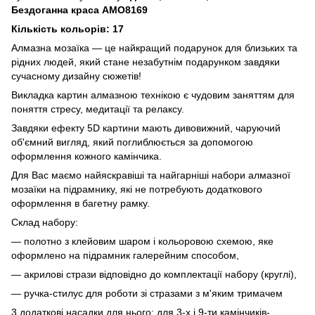
Бездоганна краса AMO8169
Кількість кольорів: 17
Алмазна мозаїка — це найкращий подарунок для близьких та
рідних людей, який стане незабутнім подарунком завдяки
сучасному дизайну сюжетів!
Викладка картин алмазною технікою є чудовим заняттям для
поняття стресу, медитації та релаксу.
Завдяки ефекту 5D картини мають дивовижний, чаруючий
об'ємний вигляд, який поглиблюється за допомогою
оформлення кожного камінчика.
Для Вас маємо найяскравіші та найгарніші набори алмазної
мозаїки на підрамнику, які не потребують додаткового
оформлення в багетну рамку.
Склад набору:
— полотно з клейовим шаром і кольоровою схемою, яке
оформлено на підрамник галерейним способом,
— акрилові стрази відповідно до комплектації набору (круглі),
— ручка-стилус для роботи зі стразами з м'яким тримачем
3 додаткові насадки для нього: для 3-х і 9-ти камінчиків-