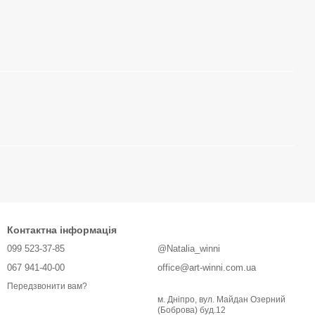
Контактна інформація
099 523-37-85
@Natalia_winni
067 941-40-00
office@art-winni.com.ua
Передзвонити вам?
м. Дніпро, вул. Майдан Озерний
(Боброва) буд.12