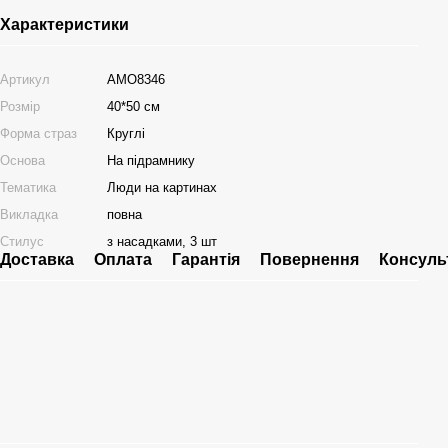
Характеристики
Артикул
AMO8346
Розмір
40*50 см
Форма страз
Круглі
Основа
На підрамнику
Тематика
Люди на картинах
Викладка
повна
Стилус
з насадками, 3 шт
Доставка
Оплата
Гарантія
Повернення
Консуль