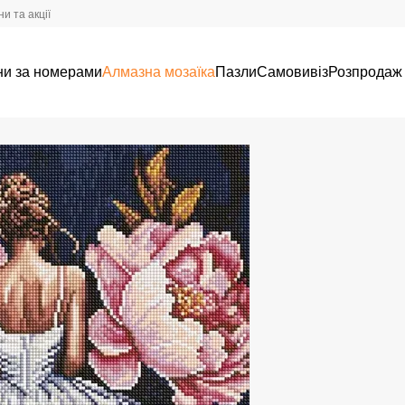
и та акції
ни за номерами
Алмазна мозаїка
Пазли
Самовивіз
Розпродаж