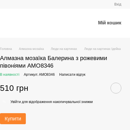
Вхід
Мій кошик
Головна
Алмазна мозаїка
Люди на картинах
Люди на картинах Ідейка
Алмазна мозаїка Балерина з рожевими
півоніями AMO8346
В наявності
Артикул: AMO8346
Написати відгук
510 грн
Увійти
для відображення накопичувальної знижки
%
Купити