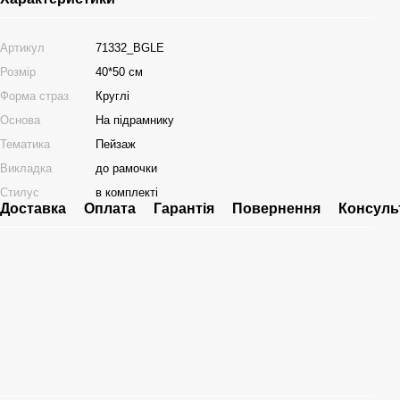
Артикул
71332_BGLE
Розмір
40*50 см
Форма страз
Круглі
Основа
На підрамнику
Тематика
Пейзаж
Викладка
до рамочки
Стилус
в комплекті
Доставка
Оплата
Гарантія
Повернення
Консуль