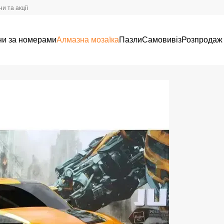
и та акції
ни за номерами
Алмазна мозаїка
Пазли
Самовивіз
Розпродаж