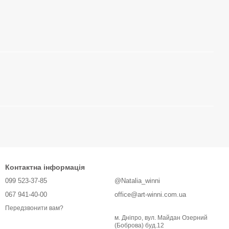
Контактна інформація
099 523-37-85
@Natalia_winni
067 941-40-00
office@art-winni.com.ua
Передзвонити вам?
м. Дніпро, вул. Майдан Озерний
(Боброва) буд.12