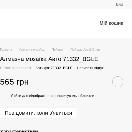
Вхід
Мій кошик
Головна
Алмазна мозаїка
Пейзажі
Пейзажі Josef Otten
Алмазна мозаїка Авто 71332_BGLE
Немає в наявності
Артикул: 71332_BGLE
Написати відгук
565 грн
Увійти
для відображення накопичувальної знижки
%
Повідомити, коли з'явиться
Характеристики