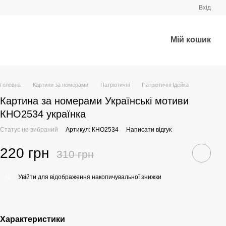
Вхід
Мій кошик
Головна
Картини за номерами
Патріотичні
Патріотичні Ідейка
Картина за номерами Українські мотиви
КНО2534 українка
Статус не вибраний
Артикул: КНО2534
Написати відгук
220 грн
310 грн
Увійти
для відображення накопичувальної знижки
%
Характеристики