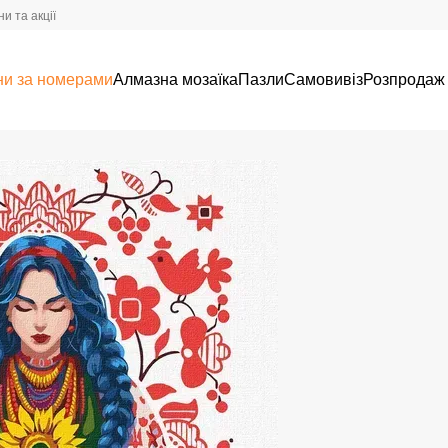
и та акції
ни за номерами
Алмазна мозаїка
Пазли
Самовивіз
Розпродаж