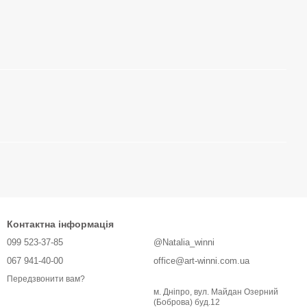
Контактна інформація
099 523-37-85
@Natalia_winni
067 941-40-00
office@art-winni.com.ua
Передзвонити вам?
м. Дніпро, вул. Майдан Озерний
(Боброва) буд.12