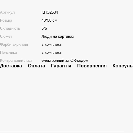
Артикул
КНО2534
Розмір
40*50 см
Складність
5/5
Сюжет
Люди на картинах
Фарби акрилові
в комплекті
Пензлики
в комплекті
Контрольний лист
електронний за QR-кодом
Доставка
Оплата
Гарантія
Повернення
Консуль