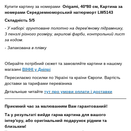
Купити картину за номерами
Origami, 40*80 см, Картина за
номерами Середземноморський натюрморт LW5143
Складність 5/5
- У наборі: грунтоване полотно на дерев'яному підрамнику,
3 пензлі різного розміру, акрилові фарби, контрольний лист
за кодом.
- Запакована в плівку
Обирайте потрібний сюжет та замовляйте картини в нашому
магазині
ВІННІ у Дніпрі
Пересилаємо посилки по Україні та країни Європи. Вартість
доставки за тарифами перевізника
Детальніше читайте
тут про умови оплати і доставки
Приємний час за малюванням Вам гарантований!
Та у результаті вийде гарна картина для вашого
інтер'єру, або оригінальний подарунок рідним та
близьким!