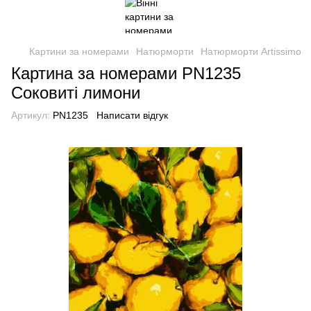
Картини за номерами
Натюрморти
Натюрморти Artissimo
Картина за номерами PN1235
Соковиті лимони
Артикул:
PN1235
Написати відгук