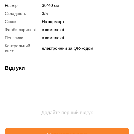
Розмір
30*40 см
Складність
3/5
Сюжет
Натюрморт
Фарби акрилові
в комплекті
Пензлики
в комплекті
Контрольний
електронний за QR-кодом
лист
Відгуки
Додайте перший відгук