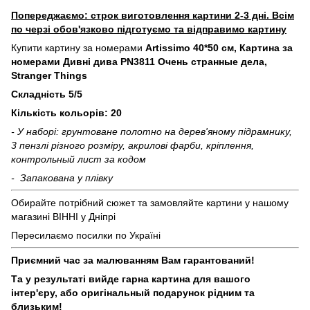
Попереджаємо: строк виготовлення картини 2-3 дні. Всім
по черзі обов'язково підготуємо та відправимо картину
Купити картину за номерами
Artissimo 40*50 см, Картина за
номерами Дивні дива PN3811 Очень странные дела,
Stranger Things
Складність 5/5
Кількість кольорів: 20
- У наборі: грунтоване полотно на дерев'яному підрамнику,
3 пензлі різного розміру, акрилові фарби, кріплення,
контрольный лист за кодом
- Запакована у плівку
Обирайте потрібний сюжет та замовляйте картини у нашому
магазині ВІННІ у Дніпрі
Пересилаємо посилки по Україні
Приємний час за малюванням Вам гарантований!
Та у результаті вийде гарна картина для вашого
інтер'єру, або оригінальный подарунок рідним та
близьким!