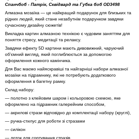
Спанчбоб - Патрік, Сквідвард та Губка боб OD3498
Алмазна мозаїка — це найкращий подарунок для близьких та
рідних людей, який стане незабутнім подарунком завдяки
сучасному дизайну сюжетів!
Викладка картин алмазною технікою є чудовим заняттям для
поняття стресу, медитації та релаксу.
Завдяки ефекту 5D картини мають дивовижний, чаруючий
об'ємний вигляд, який поглиблюється за допомогою
оформлення кожного камінчика.
Для Вас маємо найяскравіші та найгарніші набори алмазної
мозаїки на підрамнику, які не потребують додаткового
оформлення в багетну рамку.
Склад набору:
— полотно з клейовим шаром і кольоровою схемою, яке
оформлено на підрамник галерейним способом,
— акрилові стрази відповідно до комплектації набору (круглі),
— ручка-стилус для роботи зі стразами
— силікон
— лоток для сортування стразів,