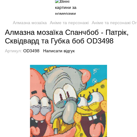
Алмазна мозаїка
Аніме та персонажі
Аніме та персонажі Or
Алмазна мозаїка Спанчбоб - Патрік,
Сквідвард та Губка боб OD3498
Артикул:
OD3498
Написати відгук