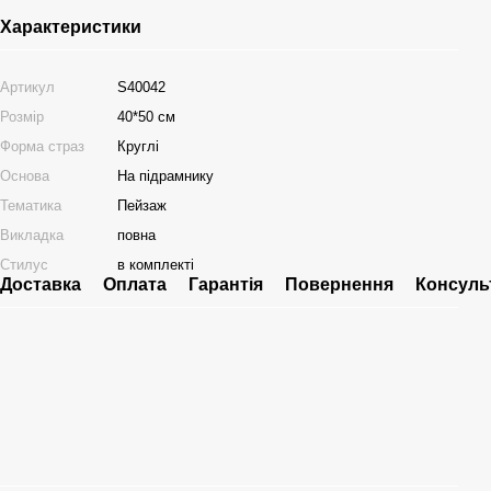
Характеристики
Артикул
S40042
Розмір
40*50 см
Форма страз
Круглі
Основа
На підрамнику
Тематика
Пейзаж
Викладка
повна
Стилус
в комплекті
Доставка
Оплата
Гарантія
Повернення
Консуль