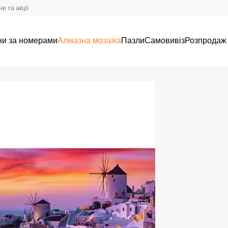
и та акції
ни за номерами
Алмазна мозаїка
Пазли
Самовивіз
Розпродаж