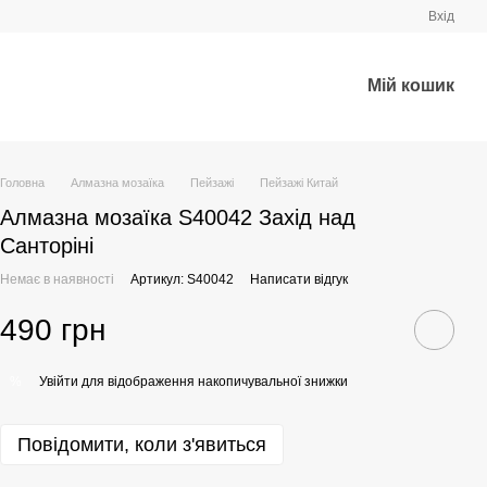
Вхід
Мій кошик
Головна
Алмазна мозаїка
Пейзажі
Пейзажі Китай
Алмазна мозаїка S40042 Захід над
Санторіні
Немає в наявності
Артикул: S40042
Написати відгук
490 грн
Увійти
для відображення накопичувальної знижки
%
Повідомити, коли з'явиться