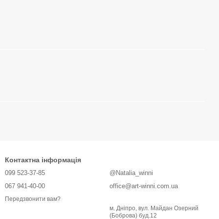
Контактна інформація
099 523-37-85
@Natalia_winni
067 941-40-00
office@art-winni.com.ua
Передзвонити вам?
м. Дніпро, вул. Майдан Озерний
(Боброва) буд.12