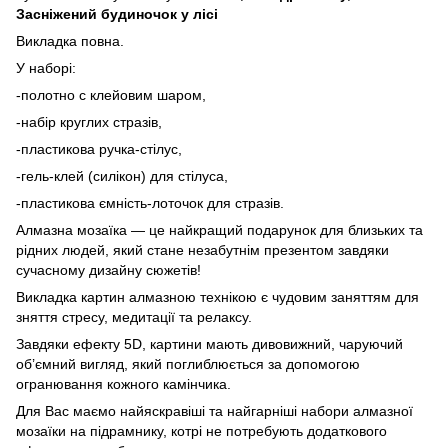
Засніжений будиночок у лісі
Викладка повна.
У наборі:
-полотно с клейовим шаром,
-набір круглих стразів,
-пластикова ручка-стілус,
-гель-клей (силікон) для стілуса,
-пластикова ємність-лоточок для стразів.
Алмазна мозаїка — це найкращий подарунок для близьких та
рідних людей, який стане незабутнім презентом завдяки
сучасному дизайну сюжетів!
Викладка картин алмазною технікою є чудовим заняттям для
зняття стресу, медитації та релаксу.
Завдяки ефекту 5D, картини мають дивовижний, чаруючий
об’ємний вигляд, який поглиблюється за допомогою
огранювання кожного камінчика.
Для Вас маємо найяскравіші та найгарніші набори алмазної
мозаїки на підрамнику, котрі не потребують додаткового