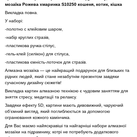
мозаїка Рожева хмаринка S10250 кошеня, котик, кішка
Викладка повна.
У наборі:
-полотно с клейовим шаром,
-набір круглих стразів,
-пластикова ручка-стілус,
-гель-клей (силікон) для стілуса,
-пластикова ємність-лоточок для стразів.
Алмазна мозаїка — це найкращий подарунок для близьких та
рідних людей, який стане незабутнім презентом завдяки
сучасному дизайну сюжетів!
Викладка картин алмазною технікою є чудовим заняттям для
зняття стресу, медитації та релаксу.
Завдяки ефекту 5D, картини мають дивовижний, чаруючий
об’ємний вигляд, який поглиблюється за допомогою
огранювання кожного камінчика.
Для Вас маємо найяскравіші та найгарніші набори алмазної
мозаїки на підрамнику, котрі не потребують додаткового