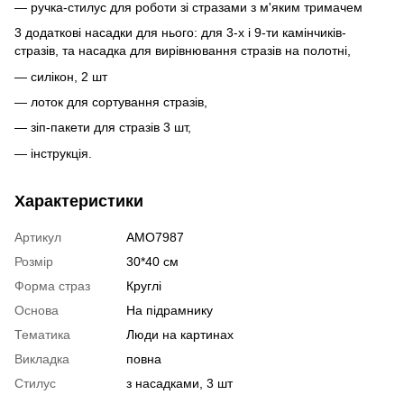
— ручка-стилус для роботи зі стразами з м'яким тримачем
3 додаткові насадки для нього: для 3-х і 9-ти камінчиків-
стразів, та насадка для вирівнювання стразів на полотні,
— силікон, 2 шт
— лоток для сортування стразів,
— зіп-пакети для стразів 3 шт,
— інструкція.
Характеристики
Артикул
AMO7987
Розмір
30*40 см
Форма страз
Круглі
Основа
На підрамнику
Тематика
Люди на картинах
Викладка
повна
Стилус
з насадками, 3 шт