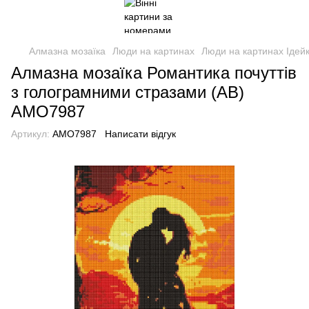
Алмазна мозаїка
Люди на картинах
Люди на картинах Ідей
Алмазна мозаїка Романтика почуттів
з голограмними стразами (AB)
AMO7987
Артикул:
AMO7987
Написати відгук