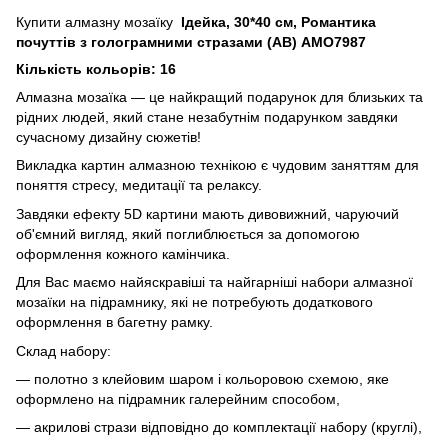
Купити алмазну мозаїку
Ідейка, 30*40 см, Романтика
почуттів з голограмними стразами (AB) AMO7987
Кількість кольорів: 16
Алмазна мозаїка — це найкращий подарунок для близьких та
рідних людей, який стане незабутнім подарунком завдяки
сучасному дизайну сюжетів!
Викладка картин алмазною технікою є чудовим заняттям для
поняття стресу, медитації та релаксу.
Завдяки ефекту 5D картини мають дивовижний, чаруючий
об'ємний вигляд, який поглиблюється за допомогою
оформлення кожного камінчика.
Для Вас маємо найяскравіші та найгарніші набори алмазної
мозаїки на підрамнику, які не потребують додаткового
оформлення в багетну рамку.
Склад набору:
— полотно з клейовим шаром і кольоровою схемою, яке
оформлено на підрамник галерейним способом,
— акрилові стрази відповідно до комплектації набору (круглі),