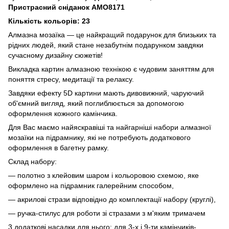
Пристрасний сніданок AMO8171
Кількість кольорів: 23
Алмазна мозаїка — це найкращий подарунок для близьких та
рідних людей, який стане незабутнім подарунком завдяки
сучасному дизайну сюжетів!
Викладка картин алмазною технікою є чудовим заняттям для
поняття стресу, медитації та релаксу.
Завдяки ефекту 5D картини мають дивовижний, чаруючий
об'ємний вигляд, який поглиблюється за допомогою
оформлення кожного камінчика.
Для Вас маємо найяскравіші та найгарніші набори алмазної
мозаїки на підрамнику, які не потребують додаткового
оформлення в багетну рамку.
Склад набору:
— полотно з клейовим шаром і кольоровою схемою, яке
оформлено на підрамник галерейним способом,
— акрилові стрази відповідно до комплектації набору (круглі),
— ручка-стилус для роботи зі стразами з м'яким тримачем
3 додаткові насадки для нього: для 3-х і 9-ти камінчиків-