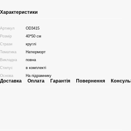
Характеристики
Артикул
OD3415
Розмір
40*50 см
Стрази
круглі
Тематика
Натюрморт
Викладка
повна
Стилус
в комплекті
Основа
На підрамнику
Доставка
Оплата
Гарантія
Повернення
Консуль