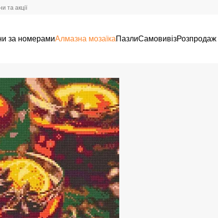
и та акції
ни за номерами
Алмазна мозаїка
Пазли
Самовивіз
Розпродаж