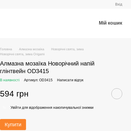
Вхід
Мій кошик
Головна
Алмазна мозаїка
Новорічні свята, зима
Новорічні свята, зима Origami
Алмазна мозаїка Новорічний напій
глінтвейн OD3415
В наявності
Артикул: OD3415
Написати відгук
594 грн
Увійти
для відображення накопичувальної знижки
%
Купити