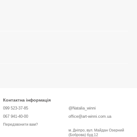
Контактна інформація
099 523-37-85
@Natalia_winni
067 941-40-00
office@art-winni.com.ua
Передзвонити вам?
м. Дніпро, вул. Майдан Озерний
(Боброва) буд.12