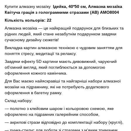
Купити алмазну мозаїку
Ідейка, 40*50 см, Алмазна мозаїка
Квітуча грація з голограмними стразами (AB) AMO8004
Кількість кольорів: 22
Алмазна мозаїка — це найкращий подарунок для близьких та
рідних людей, який стане незабутнім подарунком завдяки
сучасному дизайну сюжетів!
Викладка картин алмазною технікою є чудовим заняттям для
поняття стресу, медитації та релаксу.
Завдяки ефекту 5D картини мають дивовижний, чаруючий
об'ємний вигляд, який поглиблюється за допомогою
оформлення кожного камінчика.
Для Вас маємо найяскравіші та найгарніші набори алмазної
мозаїки на підрамнику, які не потребують додаткового
оформлення в багетну рамку.
Склад набору:
— полотно з клейовим шаром і кольоровою схемою, яке
оформлено на підрамник галерейним способом,
— акрилові стрази відповідно до комплектації набору (круглі),
— ручка-стилус для роботи зі стразами з м'яким тримачем