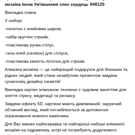
мозаїка Ікона Ум'якшення злих сердець S40125
Викладка повна.
У наборі:
-полотно с клейовим шаром,
-набір круглих стразів,
-пластикова ручка-стілус,
-гель-клей (силікон) для стілуса,
-пластикова ємність-лоточок для стразів.
Алмазна мозаїка — це найкращий подарунок для близьких та
рідних людей, який стане незабутнім презентом завдяки
сучасному дизайну сюжетів!
Викладка картин алмазною технікою є чудовим заняттям для
зняття стресу, медитації та релаксу.
Завдяки ефекту 5D, картини мають дивовижний, чаруючий
об’ємний вигляд, який поглиблюється за допомогою
огранювання кожного камінчика.
Для Вас маємо найяскравіші та найгарніші набори алмазної
мозаїки на підрамнику, котрі не потребують додаткового