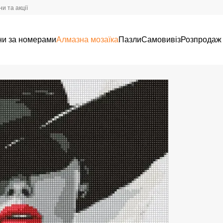
и та акції
ни за номерами
Алмазна мозаїка
Пазли
Самовивіз
Розпродаж