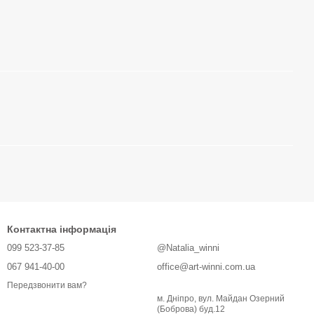
Контактна інформація
099 523-37-85
@Natalia_winni
067 941-40-00
office@art-winni.com.ua
Передзвонити вам?
м. Дніпро, вул. Майдан Озерний
(Боброва) буд.12