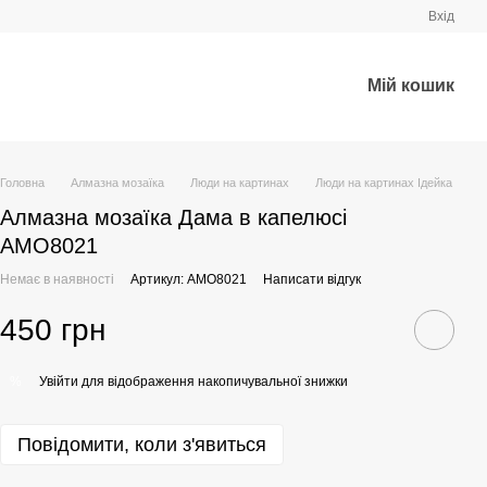
Вхід
Мій кошик
Головна
Алмазна мозаїка
Люди на картинах
Люди на картинах Ідейка
Алмазна мозаїка Дама в капелюсі
AMO8021
Немає в наявності
Артикул: AMO8021
Написати відгук
450 грн
Увійти
для відображення накопичувальної знижки
%
Повідомити, коли з'явиться