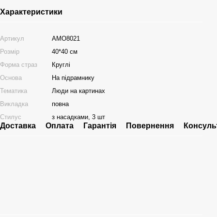
Характеристики
Артикул
AMO8021
Розмір
40*40 см
Форма страз
Круглі
Основа
На підрамнику
Тематика
Люди на картинах
Викладка
повна
Стилус
з насадками, 3 шт
Доставка
Оплата
Гарантія
Повернення
Консуль