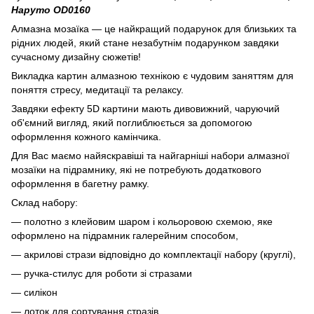
Наруто OD0160
Алмазна мозаїка — це найкращий подарунок для близьких та
рідних людей, який стане незабутнім подарунком завдяки
сучасному дизайну сюжетів!
Викладка картин алмазною технікою є чудовим заняттям для
поняття стресу, медитації та релаксу.
Завдяки ефекту 5D картини мають дивовижний, чаруючий
об'ємний вигляд, який поглиблюється за допомогою
оформлення кожного камінчика.
Для Вас маємо найяскравіші та найгарніші набори алмазної
мозаїки на підрамнику, які не потребують додаткового
оформлення в багетну рамку.
Склад набору:
— полотно з клейовим шаром і кольоровою схемою, яке
оформлено на підрамник галерейним способом,
— акрилові стрази відповідно до комплектації набору (круглі),
— ручка-стилус для роботи зі стразами
— силікон
— лоток для сортування стразів,